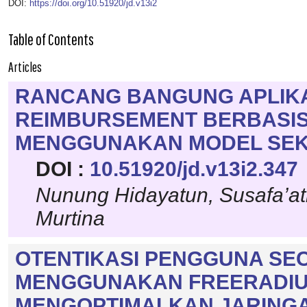
DOI:
https://doi.org/10.51920/jd.v13i2
Table of Contents
Articles
RANCANG BANGUNG APLIKA
REIMBURSEMENT BERBASI
MENGGUNAKAN MODEL SEKU
DOI :
10.51920/jd.v13i2.347
Nunung Hidayatun, Susafa’ati
Murtina
OTENTIKASI PENGGUNA SE
MENGGUNAKAN FREERADIU
MENGOPTIMALKAN JARING